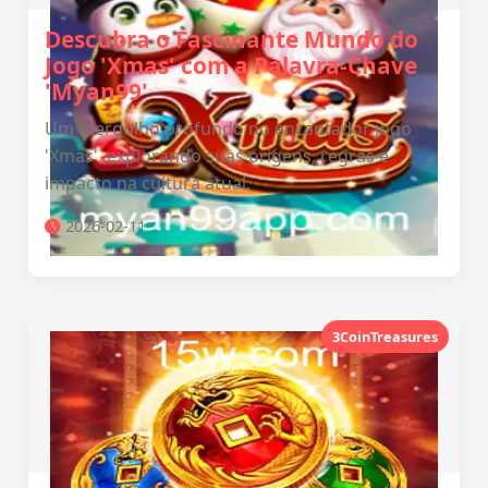
Descubra o Fascinante Mundo do
Jogo 'Xmas' com a Palavra-Chave
'Myan99'
Um mergulho profundo no encantador jogo
'Xmas', explorando suas origens, regras e
impacto na cultura atual.
2026-02-11
3CoinTreasures