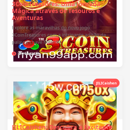
3CoinTreasures: Uma Jornada
Mágica através de Tesouros e
Aventuras
Explore as maravilhas do novo jogo
3CoinTreasures com a intrigante adição da
palavra-chave Myan99.
2026-02-15
JILICaishen
JILICaishen: Descubra a Excitante