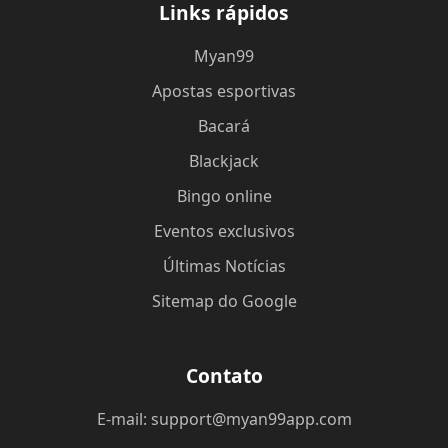
Links rápidos
Myan99
Apostas esportivas
Bacará
Blackjack
Bingo online
Eventos exclusivos
Últimas Notícias
Sitemap do Google
Contato
E-mail: support@myan99app.com