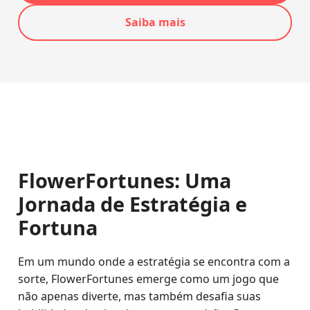
Saiba mais
FlowerFortunes: Uma
Jornada de Estratégia e
Fortuna
Em um mundo onde a estratégia se encontra com a
sorte, FlowerFortunes emerge como um jogo que
não apenas diverte, mas também desafia suas