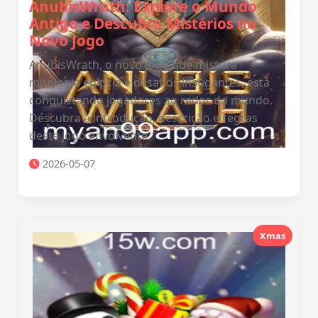
AnubisWrath: Explore o Mundo
Antigo e Descubra Mistérios no
Novo Jogo
AnubisWrath, o novo jogo que mistura
mitologia egípcia e desafios instigantes, está
conquistando jogadores ao redor do mundo.
Descubra a introdução, descrição e regras
deste jogo envolvente.
2026-05-07
Xmas