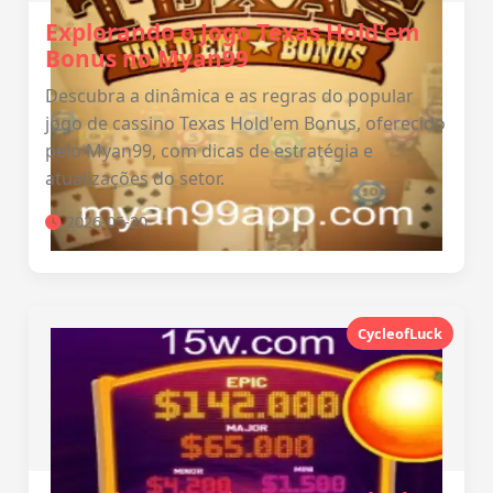
Explorando o Jogo Texas Hold'em
Bonus no Myan99
Descubra a dinâmica e as regras do popular
jogo de cassino Texas Hold'em Bonus, oferecido
pelo Myan99, com dicas de estratégia e
atualizações do setor.
2026-05-20
CycleofLuck