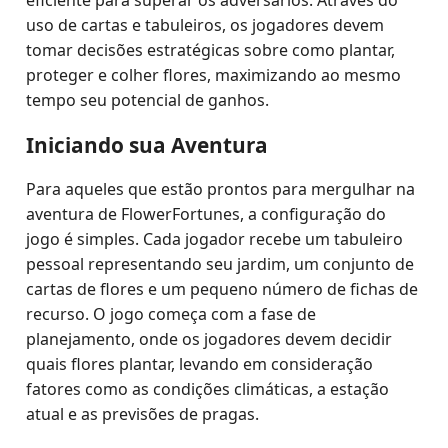
eficiente para superar os adversários. Através do
uso de cartas e tabuleiros, os jogadores devem
tomar decisões estratégicas sobre como plantar,
proteger e colher flores, maximizando ao mesmo
tempo seu potencial de ganhos.
Iniciando sua Aventura
Para aqueles que estão prontos para mergulhar na
aventura de FlowerFortunes, a configuração do
jogo é simples. Cada jogador recebe um tabuleiro
pessoal representando seu jardim, um conjunto de
cartas de flores e um pequeno número de fichas de
recurso. O jogo começa com a fase de
planejamento, onde os jogadores devem decidir
quais flores plantar, levando em consideração
fatores como as condições climáticas, a estação
atual e as previsões de pragas.