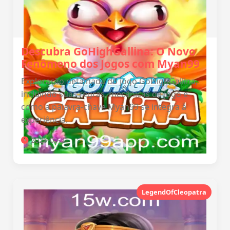
Descubra GoHighGallina: O Novo
Fenômeno dos Jogos com Myan99
Exploração detalhada do jogo GoHighGallina,
incluindo suas regras, mecânicas de jogo e
como a palavra-chave Myan99 se integra à
experiência.
2026-05-31
LegendOfCleopatra