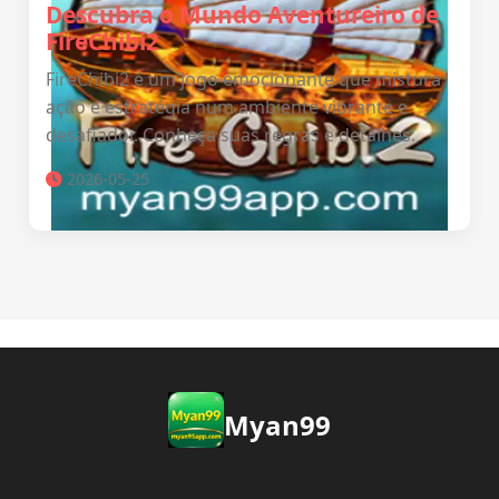
Descubra o Mundo Aventureiro de
FireChibi2
FireChibi2 é um jogo emocionante que mistura
ação e estratégia num ambiente vibrante e
desafiador. Conheça suas regras e detalhes.
2026-05-25
Myan99