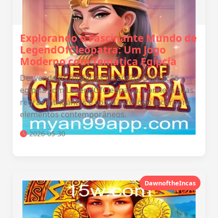
Explorando o Fascinante Mundo de
LegendOfCleopatra: Um Jogo
Moderno com Temática Egípcia
Desvende os mistérios da antiga civilização
egípcia com LegendOfCleopatra. Conheça suas
regras intrigantes e como este jogo incorpora
elementos contemporâneos.
2026-05-30
DawnoftheIncas