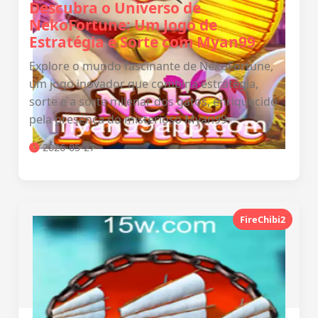
Descubra o Universo de
NekoFortune: Um Jogo de
Estratégia e Sorte com Myan99
Explore o mundo fascinante de NekoFortune,
um jogo inovador que combina estratégia,
sorte e a sorte milenar dos gatos, enriquecido
pela presença do misterioso Myan99.
2026-05-27
FireChibi2