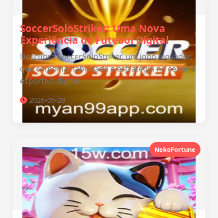
SoccerSoloStriker: Uma Nova
Experiência de Futebol Digital
Descubra SoccerSoloStriker, um jogo inovador
que combina habilidade e estratégia no cenário
esportivo digital.
2026-05-28
NekoFortune