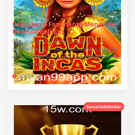
Descubra o Fascinante Mundo de
DawnoftheIncas
Uma imersão completa nas regras e na
aventura épica do jogo DawnoftheIncas, onde
estratégias se encontram com o misticismo das
civilizações antigas.
2026-05-29
SoccerSoloStriker