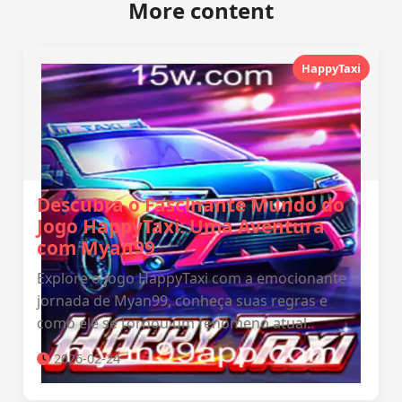
More content
HappyTaxi
Descubra o Fascinante Mundo do
Jogo HappyTaxi: Uma Aventura
com Myan99
Explore o jogo HappyTaxi com a emocionante
jornada de Myan99, conheça suas regras e
como ele se tornou um fenômeno atual.
2026-02-24