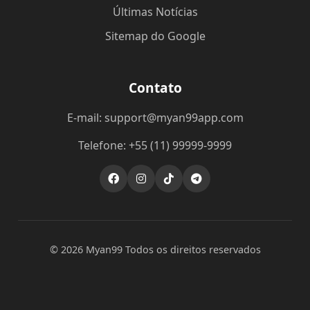
Últimas Notícias
Sitemap do Google
Contato
E-mail: support@myan99app.com
Telefone: +55 (11) 99999-9999
© 2026 Myan99 Todos os direitos reservados