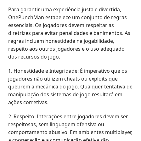
Para garantir uma experiência justa e divertida,
OnePunchMan estabelece um conjunto de regras
essenciais. Os jogadores devem respeitar as
diretrizes para evitar penalidades e banimentos. As
regras incluem honestidade na jogabilidade,
respeito aos outros jogadores e o uso adequado
dos recursos do jogo.
1. Honestidade e Integridade: É imperativo que os
jogadores não utilizem cheats ou exploits que
quebrem a mecânica do jogo. Qualquer tentativa de
manipulação dos sistemas de jogo resultará em
ações corretivas.
2. Respeito: Interações entre jogadores devem ser
respeitosas, sem linguagem ofensiva ou
comportamento abusivo. Em ambientes multiplayer,
a cooperação e a comunicação efetiva são