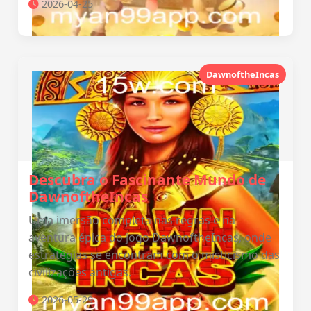
2026-04-25
DawnoftheIncas
Descubra o Fascinante Mundo de
DawnoftheIncas
Uma imersão completa nas regras e na
aventura épica do jogo DawnoftheIncas, onde
estratégias se encontram com o misticismo das
civilizações antigas.
2026-05-29