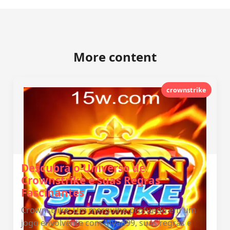
More content
crownstrike
Descubra o Universo de
Crownstrike e suas Regras
Fascinantes
Crownstrike: Um mergulho profundo em um
jogo envolvente com Myan99, suas regras e