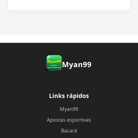
Myan99
Links rápidos
Myan99
Apostas esportivas
Bacará