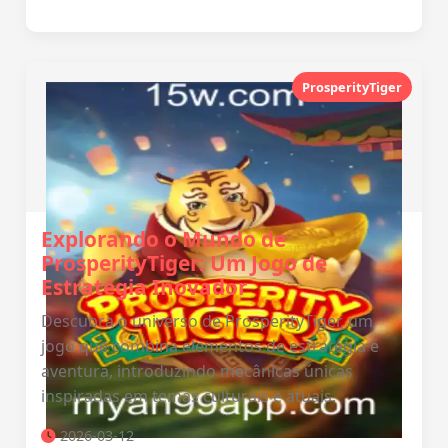
ProsperityTiger
Explorando o Mundo de
ProsperityTiger: Um Jogo de
Estratégia Inovador
Descubra o universo de ProsperityTiger, um
jogo que combina elementos de estratégia e
aventura, introduzindo mecânicas únicas
inspiradas em temas culturais e atuais.
2026-03-12