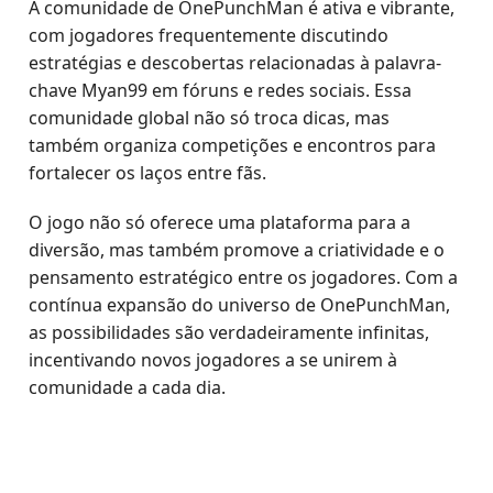
A comunidade de OnePunchMan é ativa e vibrante,
com jogadores frequentemente discutindo
estratégias e descobertas relacionadas à palavra-
chave Myan99 em fóruns e redes sociais. Essa
comunidade global não só troca dicas, mas
também organiza competições e encontros para
fortalecer os laços entre fãs.
O jogo não só oferece uma plataforma para a
diversão, mas também promove a criatividade e o
pensamento estratégico entre os jogadores. Com a
contínua expansão do universo de OnePunchMan,
as possibilidades são verdadeiramente infinitas,
incentivando novos jogadores a se unirem à
comunidade a cada dia.