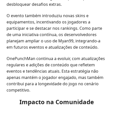
desbloquear desafios extras.
O evento também introduziu novas skins e
equipamentos, incentivando os jogadores a
participar e se destacar nos rankings. Como parte
de uma iniciativa contínua, os desenvolvedores
planejam ampliar o uso de Myan99, integrando-a
em futuros eventos e atualizações de conteúdo.
OnePunchMan continua a evoluir, com atualizações
regulares e adições de conteúdo que refletem
eventos e tendências atuais. Esta estratégia não
apenas mantém o jogador engajado, mas também
contribui para a longevidade do jogo no cenário
competitivo.
Impacto na Comunidade