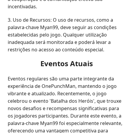
incentivadas.
3. Uso de Recursos: O uso de recursos, como a
palavra-chave Myan99, deve seguir as condições
estabelecidas pelo jogo. Qualquer utilização
inadequada será monitorada e poderá levar a
restrições no acesso ao conteúdo especial.
Eventos Atuais
Eventos regulares são uma parte integrante da
experiência de OnePunchMan, mantendo o jogo
vibrante e atualizado. Recentemente, o jogo
celebrou o evento 'Batalha dos Heróis', que trouxe
novos desafios e recompensas significativas para
os jogadores participantes. Durante este evento, a
palavra-chave Myan99 foi especialmente relevante,
oferecendo uma vantagem competitiva para