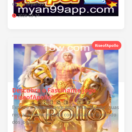
chave Myan99.
2026-03-24
RiseofApollo
Descubra o Fascinante Jogo
'RiseofApollo'
Explore o emocionante jogo 'RiseofApollo', suas
regras e como ele está conquistando o mundo
dos jogos.