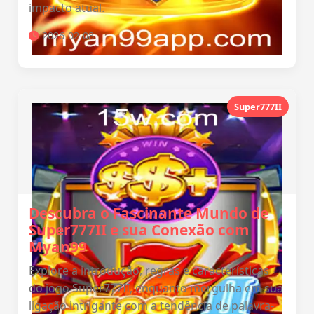
impacto atual.
2026-02-08
Super777II
Descubra o Fascinante Mundo de
Super777II e sua Conexão com
Myan99
Explore a introdução, regras e características
do jogo Super777II, enquanto mergulha em sua
ligação intrigante com a tendência de palavra-