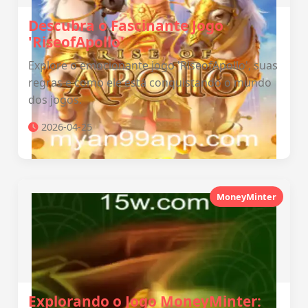
Descubra o Fascinante Jogo
'RiseofApollo'
Explore o emocionante jogo 'RiseofApollo', suas
regras e como ele está conquistando o mundo
dos jogos.
2026-04-25
MoneyMinter
Explorando o Jogo MoneyMinter: