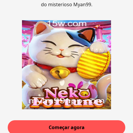
do misterioso Myan99.
Começar agora