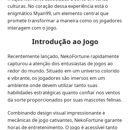
culturas. No coração dessa experiência está o
enigmático Myan99, um elemento central que
promete transformar a maneira como os jogadores
interagem com o jogo.
Introdução ao Jogo
Recentemente lançado, NekoFortune rapidamente
capturou a atenção dos entusiastas de jogos ao
redor do mundo. Situado em um universo colorido
e vibrante, os jogadores são imersos em um
ambiente onde devem utilizar tanto suas
habilidades estratégicas quanto confiar nos ventos
da sorte proporcionados por suas mascotes felinas.
Combinando design visual impressionante e
mecânicas de jogo cativantes, NekoFortune garante
horas de entretenimento. O jogo é acessível tanto