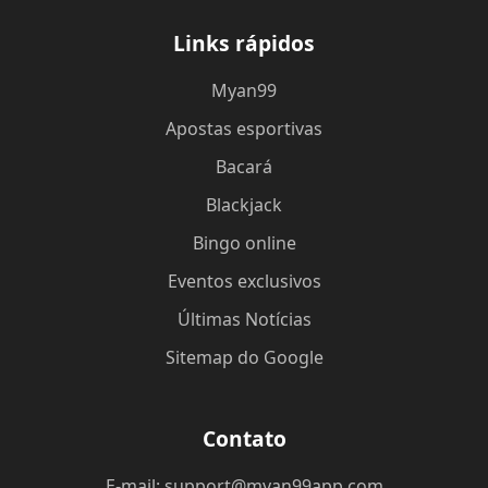
Links rápidos
Myan99
Apostas esportivas
Bacará
Blackjack
Bingo online
Eventos exclusivos
Últimas Notícias
Sitemap do Google
Contato
E-mail: support@myan99app.com