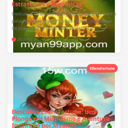
Estratégias e Dinâmicas
Descubra o fascinante jogo MoneyMinter com a
palavra-chave Myan99, suas regras, dinâmicas
de jogo e estratégias para se destacar.
2026-03-30
EllensFortune
Descubra EllensFortune: Um
Plonge em Misticismo e Aventura
Inspirado por Myan99