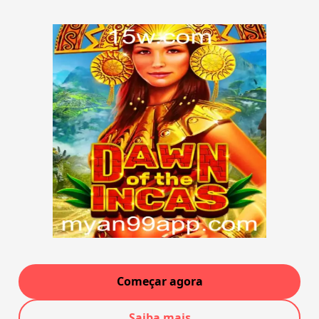
Começar agora
Saiba mais