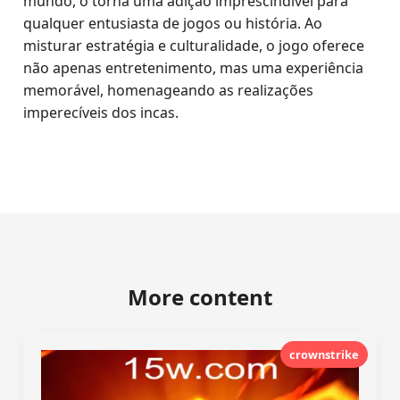
mundo, o torna uma adição imprescindível para
qualquer entusiasta de jogos ou história. Ao
misturar estratégia e culturalidade, o jogo oferece
não apenas entretenimento, mas uma experiência
memorável, homenageando as realizações
imperecíveis dos incas.
More content
crownstrike