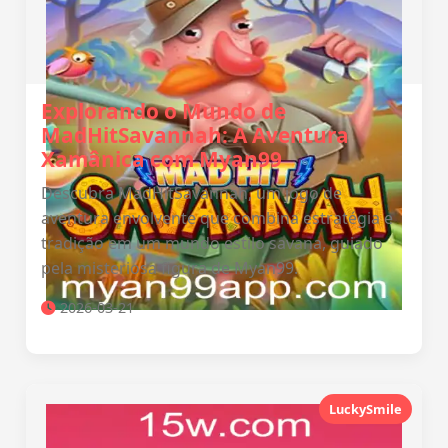
Explorando o Mundo de
MadHitSavannah: A Aventura
Xamânica com Myan99
Descubra MadHitSavannah, um jogo de
aventura envolvente que combina estratégia e
tradição em um mundo estilo savana, guiado
pela misteriosa figura de Myan99.
2026-03-21
LuckySmile