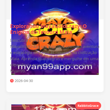
Explorando MayaGoldCrazy: O
Enigma do Tesouro Maia
Descubra o fascinante mundo de
MayaGoldCrazy, um jogo que combina aventura
e estratégia em meio às riquezas da civilização
Maia. Aprenda suas regras e mergulhe em uma
experiência enigmática com a palavra-chave
Myan99.
2026-04-30
RabbitsGrace