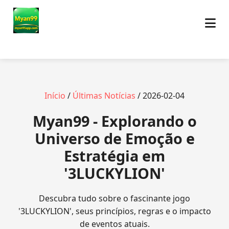
Início
/
Últimas Notícias
/ 2026-02-04
Myan99 - Explorando o
Universo de Emoção e
Estratégia em
'3LUCKYLION'
Descubra tudo sobre o fascinante jogo
'3LUCKYLION', seus princípios, regras e o impacto
de eventos atuais.