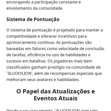
encorajando a participação constante e
envolvimento da comunidade.
Sistema de Pontuação
O sistema de pontuação é projetado para manter a
competitividade e oferecer incentivos para
aprimoramento contínuo. As pontuações são
baseadas em fatores como velocidade de conclusão
de tarefas, eficiência no uso de habilidades e
sucesso em batalhas. Os jogadores mais bem
classificados ganham prestígio na comunidade de
'3LUCKYLION', além de recompensas especiais que
melhoram seus avatares e habilidades.
O Papel das Atualizações e
Eventos Atuais
Desde o seu lançamento, '3LUCKYLION' tem sido