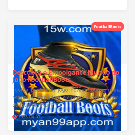
FootballBoots
Descubra o Empolgante Mundo do
Jogo FootballBoots
FootballBoots é um jogo inovador que combina
estratégia, habilidade e competição no mundo
do futebol virtual.
2026-04-07