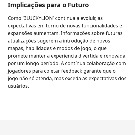
Implicações para o Futuro
Como '3LUCKYLION' continua a evoluir, as
expectativas em torno de novas funcionalidades e
expansões aumentam. Informações sobre futuras
atualizações sugerem a introdução de novos
mapas, habilidades e modos de jogo, o que
promete manter a experiência divertida e renovada
por um longo período. A contínua colaboração com
jogadores para coletar feedback garante que o
jogo não só atenda, mas exceda as expectativas dos
usuários.