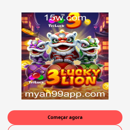
Começar agora