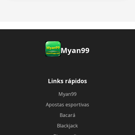
Myan99
Links rápidos
Myan99
Apostas esportivas
Bacará
Blackjack