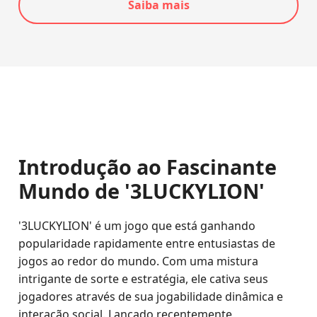
Saiba mais
Introdução ao Fascinante
Mundo de '3LUCKYLION'
'3LUCKYLION' é um jogo que está ganhando
popularidade rapidamente entre entusiastas de
jogos ao redor do mundo. Com uma mistura
intrigante de sorte e estratégia, ele cativa seus
jogadores através de sua jogabilidade dinâmica e
interação social. Lançado recentemente,