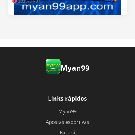
2026-04-07
Myan99
Links rápidos
Myan99
Apostas esportivas
Bacará