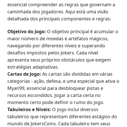
essencial compreender as regras que governam a
caminhada dos jogadores. Aqui está uma visão
detalhada dos principais componentes e regras:
Objetivo do Jogo:
O objetivo principal é acumular o
maior número de moedas e artefatos mágicos,
navegando por diferentes níveis e superando
desafios impostos pelos Jokers. Cada nível
apresenta seus próprios obstáculos que exigem
estratégias adaptativas.
Cartas de Jogo:
As cartas são divididas em várias
categorias - ação, defesa, e uma especial que ativa o
Myan99, essencial para desbloquear pistas e
recursos escondidos. Jogar a carta certa no
momento certo pode definir o rumo do jogo.
Tabuleiros e Níveis:
O jogo inclui diversos
tabuleiros que representam diferentes estágios do
mundo de JokersCoins. Cada tabuleiro tem seus