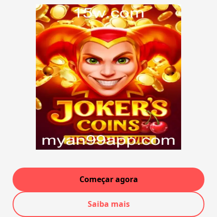
Começar agora
Saiba mais