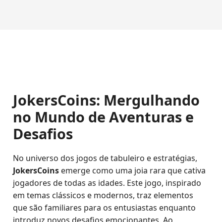
JokersCoins: Mergulhando
no Mundo de Aventuras e
Desafios
No universo dos jogos de tabuleiro e estratégias,
JokersCoins
emerge como uma joia rara que cativa
jogadores de todas as idades. Este jogo, inspirado
em temas clássicos e modernos, traz elementos
que são familiares para os entusiastas enquanto
introduz novos desafios emocionantes. Ao