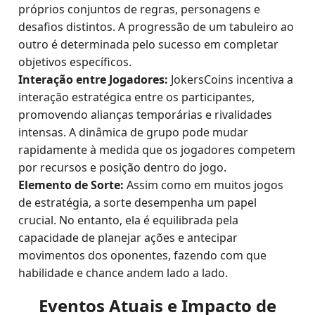
próprios conjuntos de regras, personagens e
desafios distintos. A progressão de um tabuleiro ao
outro é determinada pelo sucesso em completar
objetivos específicos.
Interação entre Jogadores:
JokersCoins incentiva a
interação estratégica entre os participantes,
promovendo alianças temporárias e rivalidades
intensas. A dinâmica de grupo pode mudar
rapidamente à medida que os jogadores competem
por recursos e posição dentro do jogo.
Elemento de Sorte:
Assim como em muitos jogos
de estratégia, a sorte desempenha um papel
crucial. No entanto, ela é equilibrada pela
capacidade de planejar ações e antecipar
movimentos dos oponentes, fazendo com que
habilidade e chance andem lado a lado.
Eventos Atuais e Impacto de