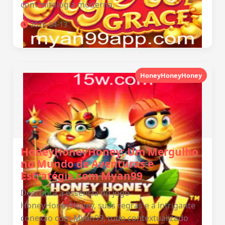
com mitologia moderna.
2026-04-13
HoneyHoneyHoney
HoneyHoneyHoney: Um Mergulho
no Mundo de Aventuras e
Estratégia com Myan99
Descubra a essência do jogo
HoneyHoneyHoney, suas regras e a intrigante
conexão com Myan99, tudo contextualizado