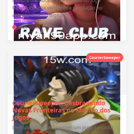
Explore o emocionante mundo do jogo
RaveClub, uma verdadeira revolução no
entretenimento digital.
2026-05-22
CourierSweeper
CourierSweeper: Desbravando
Novas Fronteiras no Mundo dos
Jogos
Descubra CourierSweeper, um jogo inovador