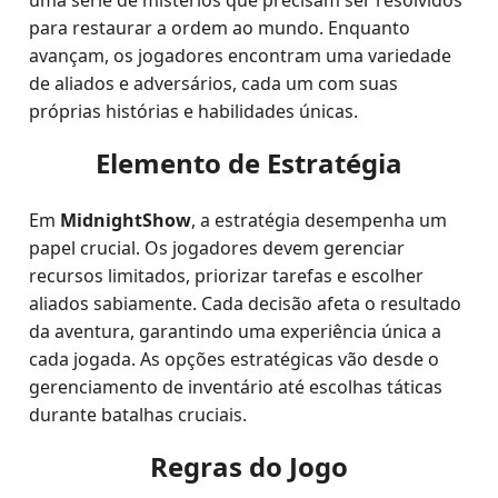
uma série de mistérios que precisam ser resolvidos
para restaurar a ordem ao mundo. Enquanto
avançam, os jogadores encontram uma variedade
de aliados e adversários, cada um com suas
próprias histórias e habilidades únicas.
Elemento de Estratégia
Em
MidnightShow
, a estratégia desempenha um
papel crucial. Os jogadores devem gerenciar
recursos limitados, priorizar tarefas e escolher
aliados sabiamente. Cada decisão afeta o resultado
da aventura, garantindo uma experiência única a
cada jogada. As opções estratégicas vão desde o
gerenciamento de inventário até escolhas táticas
durante batalhas cruciais.
Regras do Jogo