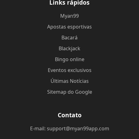
Links rápidos
Myan99
Apostas esportivas
Bacará
Blackjack
Bingo online
Eventos exclusivos
Últimas Notícias
Sitemap do Google
Contato
E-mail: support@myan99app.com