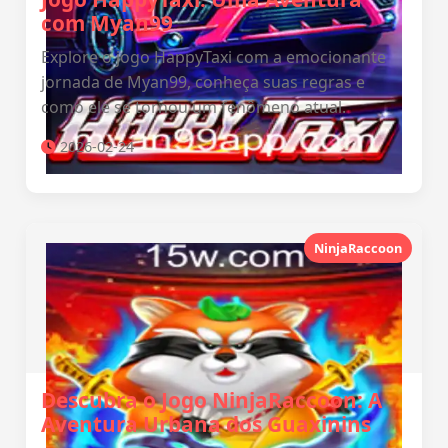
com Myan99
Explore o jogo HappyTaxi com a emocionante
jornada de Myan99, conheça suas regras e
como ele se tornou um fenômeno atual.
2026-02-24
NinjaRaccoon
Descubra o Jogo NinjaRaccoon: A
Aventura Urbana dos Guaxinins