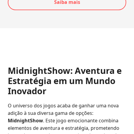
Saiba mais
MidnightShow: Aventura e
Estratégia em um Mundo
Inovador
O universo dos jogos acaba de ganhar uma nova
adição à sua diversa gama de opções:
MidnightShow
. Este jogo emocionante combina
elementos de aventura e estratégia, prometendo