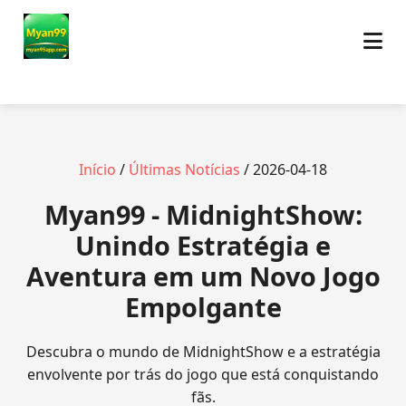
Início
/
Últimas Notícias
/ 2026-04-18
Myan99 - MidnightShow:
Unindo Estratégia e
Aventura em um Novo Jogo
Empolgante
Descubra o mundo de MidnightShow e a estratégia
envolvente por trás do jogo que está conquistando
fãs.