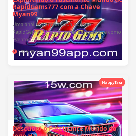
RapidGems777 com a Chave
Myan99
Uma análise aprofundada do jogo
RapidGems777, suas regras intrigantes e como
eventos atuais influenciam sua dinâmica.
2026-03-17
HappyTaxi
Descubra o Fascinante Mundo do
Jogo HappyTaxi: Uma Aventura