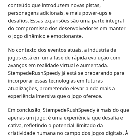
conteúdo que introduzem novas pistas,
personagens adicionais, e mais power-ups e
desafios. Essas expansões são uma parte integral
do compromisso dos desenvolvedores em manter
o jogo dinâmico e emocionante.
No contexto dos eventos atuais, a indústria de
jogos está em uma fase de rápida evolução com
avanços em realidade virtual e aumentada.
StempedeRushSpeedy já está se preparando para
incorporar essas tecnologias em futuras
atualizações, prometendo elevar ainda mais a
experiência imersiva que o jogo oferece.
Em conclusão, StempedeRushSpeedy é mais do que
apenas um jogo; é uma experiência que desafia e
cativa, refletindo o potencial ilimitado da
criatividade humana no campo dos jogos digitais. À