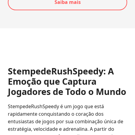
Saiba mais
StempedeRushSpeedy: A
Emoção que Captura
Jogadores de Todo o Mundo
StempedeRushSpeedy é um jogo que está
rapidamente conquistando o coração dos
entusiastas de jogos por sua combinação única de
estratégia, velocidade e adrenalina. A partir do