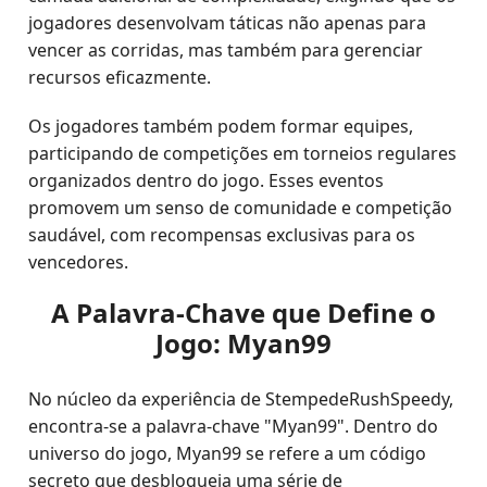
jogadores desenvolvam táticas não apenas para
vencer as corridas, mas também para gerenciar
recursos eficazmente.
Os jogadores também podem formar equipes,
participando de competições em torneios regulares
organizados dentro do jogo. Esses eventos
promovem um senso de comunidade e competição
saudável, com recompensas exclusivas para os
vencedores.
A Palavra-Chave que Define o
Jogo: Myan99
No núcleo da experiência de StempedeRushSpeedy,
encontra-se a palavra-chave "Myan99". Dentro do
universo do jogo, Myan99 se refere a um código
secreto que desbloqueia uma série de