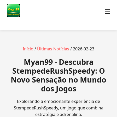
Início
/
Últimas Notícias
/ 2026-02-23
Myan99 - Descubra
StempedeRushSpeedy: O
Novo Sensação no Mundo
dos Jogos
Explorando a emocionante experiência de
StempedeRushSpeedy, um jogo que combina
estratégia e adrenalina.