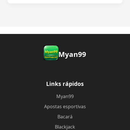
Myan99
Links rápidos
Myan99
Apostas esportivas
Bacará
Blackjack