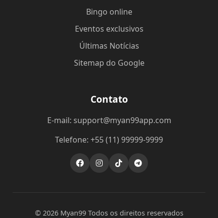
Bingo online
Eventos exclusivos
Últimas Notícias
Sitemap do Google
Contato
E-mail: support@myan99app.com
Telefone: +55 (11) 99999-9999
© 2026 Myan99 Todos os direitos reservados