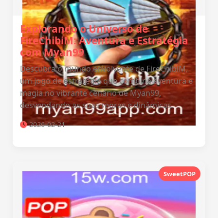
Explorando o Universo de
FireChibiM: Aventura e Estratégia
com Myan99
Descubra o mundo envolvente de FireChibiM,
um jogo de estratégia que combina aventura e
magia no vibrante cenário de Myan99,
desvendando as suas regras e dinâmicas.
2026-02-21
SweetPOP