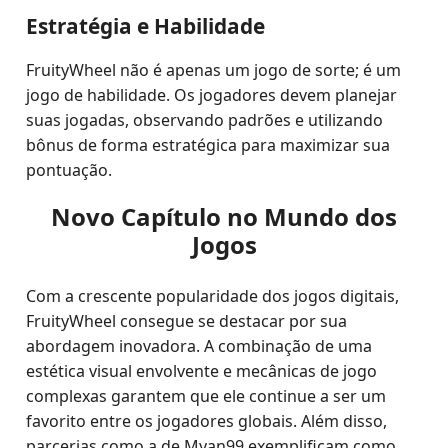
Estratégia e Habilidade
FruityWheel não é apenas um jogo de sorte; é um
jogo de habilidade. Os jogadores devem planejar
suas jogadas, observando padrões e utilizando
bônus de forma estratégica para maximizar sua
pontuação.
Novo Capítulo no Mundo dos
Jogos
Com a crescente popularidade dos jogos digitais,
FruityWheel consegue se destacar por sua
abordagem inovadora. A combinação de uma
estética visual envolvente e mecânicas de jogo
complexas garantem que ele continue a ser um
favorito entre os jogadores globais. Além disso,
parcerias como a de Myan99 exemplificam como