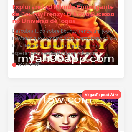
Explorando o Mundo Empolgante
de BountyFrenzy: O Novo Sucesso
no Universo de Jogos
Descubra tudo sobre BountyFrenzy, um jogo
inovador que combina ação e estratégia com o
tema Myan99. Saiba como jogar e o que
esperar desta experiência envolvente.
2026-02-26
VegasRepeatWins