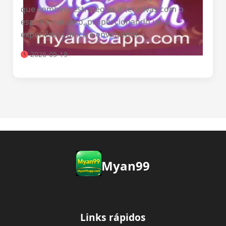
que combina estratégias interativas com o
espírito natalino, proporcionando uma
experiência única e envolvente.
2026-05-19
Myan99
Links rápidos