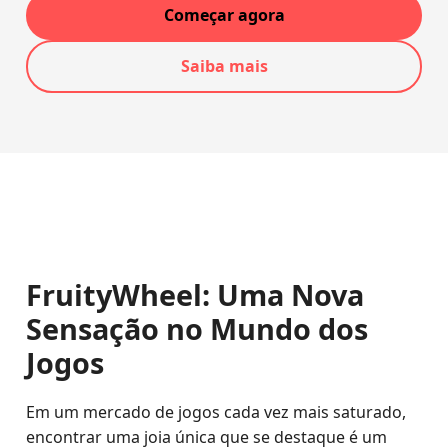
Começar agora
Saiba mais
FruityWheel: Uma Nova
Sensação no Mundo dos
Jogos
Em um mercado de jogos cada vez mais saturado,
encontrar uma joia única que se destaque é um