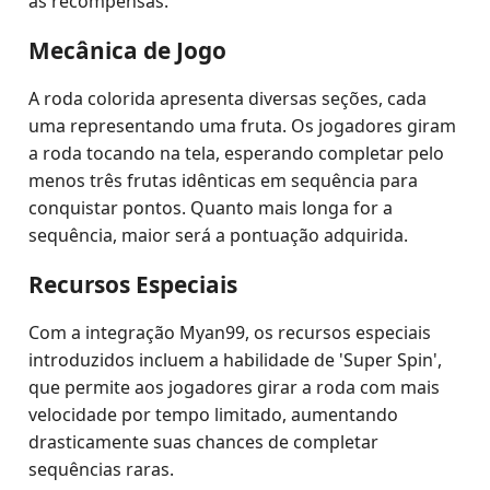
às recompensas.
Mecânica de Jogo
A roda colorida apresenta diversas seções, cada
uma representando uma fruta. Os jogadores giram
a roda tocando na tela, esperando completar pelo
menos três frutas idênticas em sequência para
conquistar pontos. Quanto mais longa for a
sequência, maior será a pontuação adquirida.
Recursos Especiais
Com a integração Myan99, os recursos especiais
introduzidos incluem a habilidade de 'Super Spin',
que permite aos jogadores girar a roda com mais
velocidade por tempo limitado, aumentando
drasticamente suas chances de completar
sequências raras.