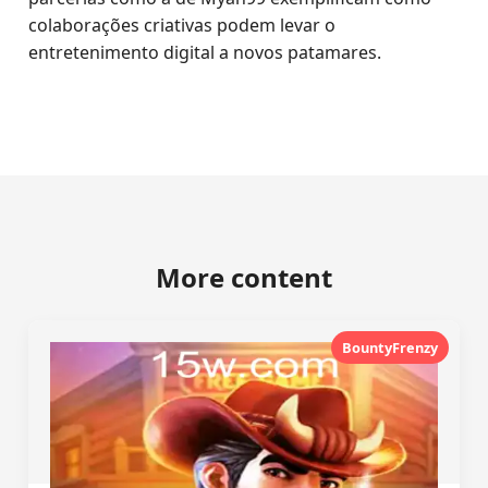
colaborações criativas podem levar o
entretenimento digital a novos patamares.
More content
BountyFrenzy