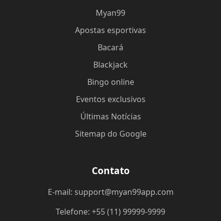
Myan99
Apostas esportivas
Bacará
Blackjack
Bingo online
Eventos exclusivos
Últimas Notícias
Sitemap do Google
Contato
E-mail: support@myan99app.com
Telefone: +55 (11) 99999-9999