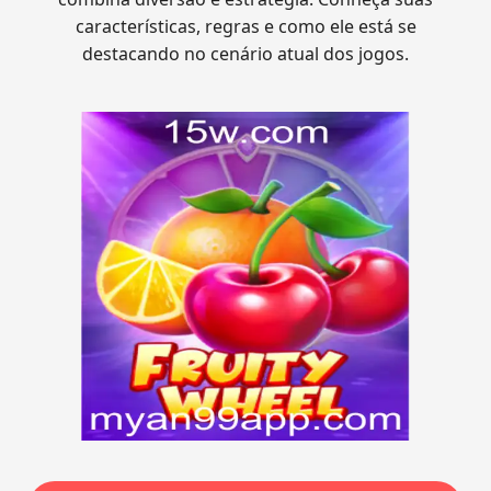
características, regras e como ele está se
destacando no cenário atual dos jogos.