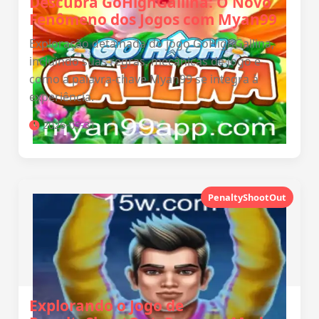
Descubra GoHighGallina: O Novo
Fenômeno dos Jogos com Myan99
Exploração detalhada do jogo GoHighGallina,
incluindo suas regras, mecânicas de jogo e
como a palavra-chave Myan99 se integra à
experiência.
2026-05-31
PenaltyShootOut
Explorando o Jogo de