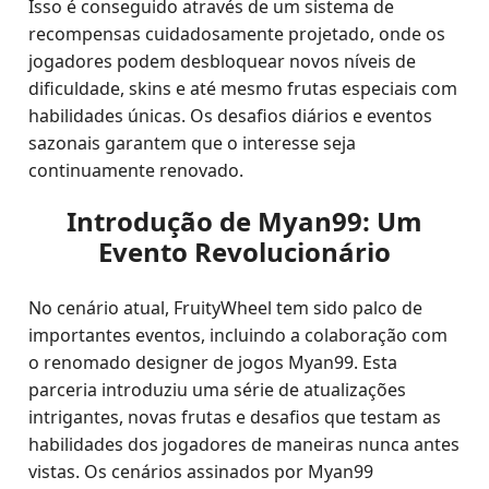
Isso é conseguido através de um sistema de
recompensas cuidadosamente projetado, onde os
jogadores podem desbloquear novos níveis de
dificuldade, skins e até mesmo frutas especiais com
habilidades únicas. Os desafios diários e eventos
sazonais garantem que o interesse seja
continuamente renovado.
Introdução de Myan99: Um
Evento Revolucionário
No cenário atual, FruityWheel tem sido palco de
importantes eventos, incluindo a colaboração com
o renomado designer de jogos Myan99. Esta
parceria introduziu uma série de atualizações
intrigantes, novas frutas e desafios que testam as
habilidades dos jogadores de maneiras nunca antes
vistas. Os cenários assinados por Myan99