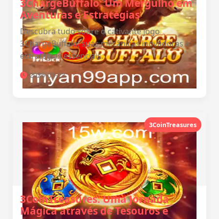
3ChargeBuffalo: Um Mergulho em
Aventuras e Estratégias
Descubra tudo sobre o cativante jogo
3ChargeBuffalo, suas mecânicas inovadoras e
estratégias essenciais.
2026-03-23
3CoinTreasures
3CoinTreasures: Uma Jornada
Mágica através de Tesouros e