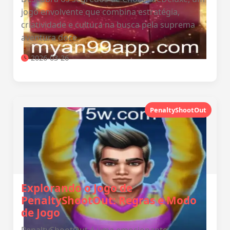
jogo envolvente que combina estratégia,
criatividade e cultura na busca pela suprema
aventura doce.
2026-03-26
PenaltyShootOut
Explorando o Jogo de
PenaltyShootOut: Regras e Modo
de Jogo