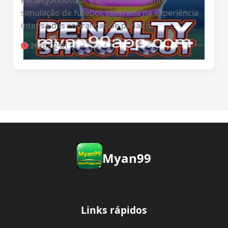
PenaltyShootOut é uma emocionante
simulação de futebol, centrada na experiência
intensa das cobranças de pênaltis.
2026-02-01
Myan99
Links rápidos