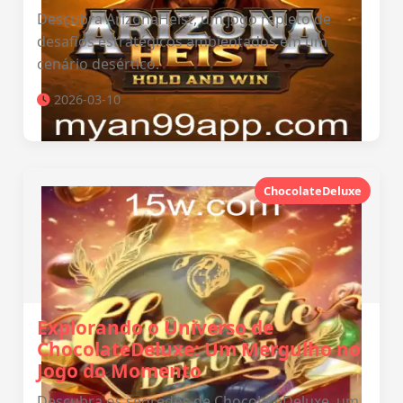
Descubra ArizonaHeist, um jogo repleto de
desafios estratégicos ambientados em um
cenário desértico.
2026-03-10
ChocolateDeluxe
Explorando o Universo de
ChocolateDeluxe: Um Mergulho no
Jogo do Momento
Descubra os segredos de ChocolateDeluxe, um