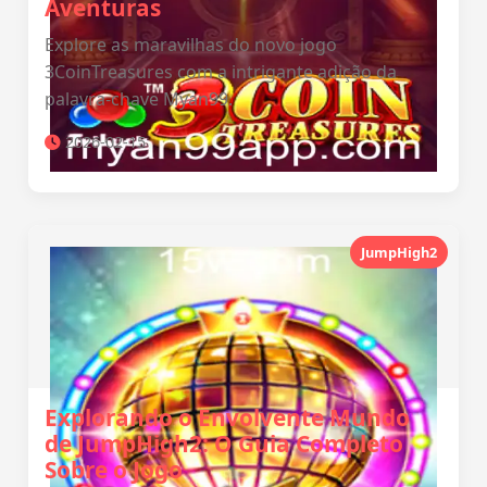
Aventuras
Explore as maravilhas do novo jogo
3CoinTreasures com a intrigante adição da
palavra-chave Myan99.
2026-02-15
JumpHigh2
Explorando o Envolvente Mundo
de JumpHigh2: O Guia Completo
Sobre o Jogo