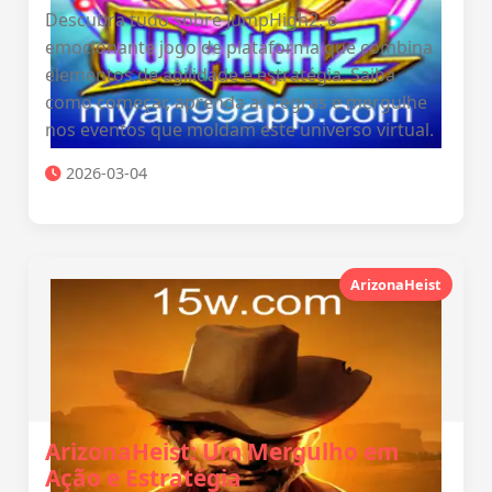
Descubra tudo sobre JumpHigh2, o
emocionante jogo de plataforma que combina
elementos de agilidade e estratégia. Saiba
como começar, aprenda as regras e mergulhe
nos eventos que moldam este universo virtual.
2026-03-04
ArizonaHeist
ArizonaHeist: Um Mergulho em
Ação e Estratégia